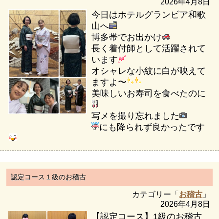
2026年4月8日
今日はホテルグランビア和歌
山へ
博多帯でお出かけ
長く着付師として活躍されて
います
オシャレな小紋に白が映えて
ますよ〜
美味しいお寿司を食べたのに
写メを撮り忘れました
にも降られず良かったです
認定コース１級のお稽古
カテゴリー「
お稽古
」
2026年4月8日
【認定コース】1級のお稽古