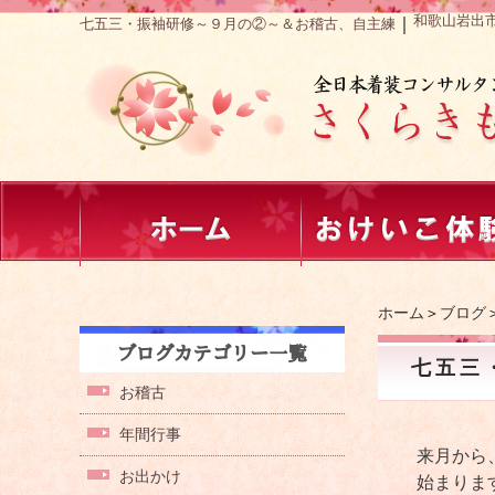
和歌山岩出
｜
七五三・振袖研修～９月の②～＆お稽古、自主練
ホーム
＞
ブログ
七五三
お稽古
年間行事
来月から
お出かけ
始まりま