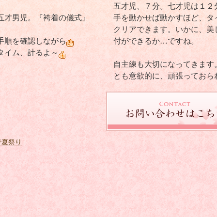
五才児、７分。七才児は１２
五才男児。『袴着の儀式』
手を動かせば動かすほど、タ
クリアできます。いかに、美
手順を確認しながら
付ができるか…ですね。
タイム、計るよ～
自主練も大切になってきます
とも意欲的に、頑張っておら
で夏祭り