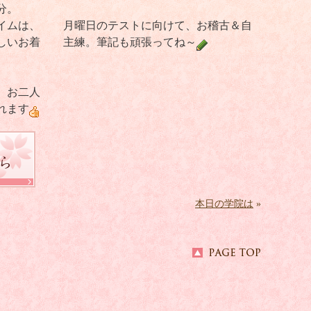
分。
イムは、
月曜日のテストに向けて、お稽古＆自
しいお着
主練。筆記も頑張ってね～
。お二人
れます
本日の学院は
»