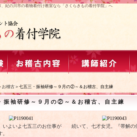
市、紀の川市の着物着付け教室なら「さくらきもの着付学院」へ
＞
お稽古
＞七五三・振袖研修～９月の②～＆お稽古、自主練
・振袖研修～９月の②～＆お稽古、自主練
、いよいよ七五三のお仕事が
続いて、七才女児。『帯解の
す。