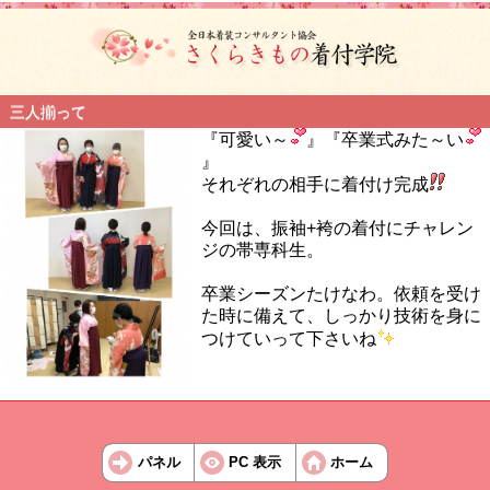
三人揃って
『可愛い～
』『卒業式みた～い
』
それぞれの相手に着付け完成
今回は、振袖+袴の着付にチャレン
ジの帯専科生。
卒業シーズンたけなわ。依頼を受け
た時に備えて、しっかり技術を身に
つけていって下さいね
パネル
PC 表示
ホーム