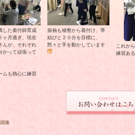
講した着付師育成
振袖も補整から着付け、帯
５ヶ月過ぎ、現在
結びと２０分を目標に、
さんが、それぞれ
黙々と手を動かしています
これか
向かって頑張って
練習あ
ームも熱心に練習
術研修