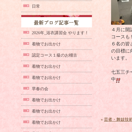
日常
４月に開
2026年_浴衣講習会 やります！
コースも
６名の皆
着物でお出かけ
の目標に
認定コース１級のお稽古
います。
着物でお出かけ
七五三チ
着物でお出かけ
中
早春の会
着物でお出かけ
着物でお出かけ
«
芸者・舞妓技
着物でお出かけ