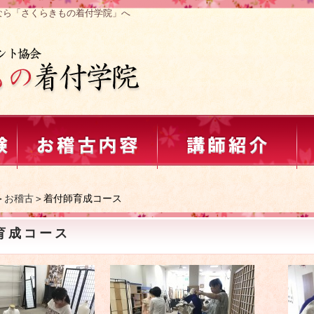
なら「さくらきもの着付学院」へ
＞
お稽古
＞着付師育成コース
育成コース