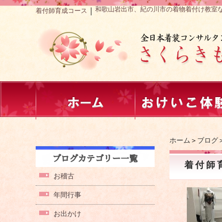
和歌山岩出市、紀の川市の着物着付け教室
｜
着付師育成コース
ホーム
＞
ブログ
着付師
お稽古
年間行事
お出かけ