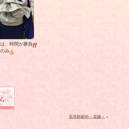
らは、時間が勝負
るのみ
高等師範科～花嫁～
»