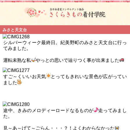
みさと天文台
シルバーウィーク最終日。紀美野町のみさと天文台に行っ
てみました。
運転未熟な私
やっとの思いで辿りつく事が出来ました
すご～くいいお天気
とってもきれいな景色が広がってい
ました
途中、きみのメロディーロードなるものが
走ってみまし
た。
見～あ～げて～ごらん・・・？！よくわからなかった