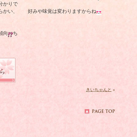
分かりで
らかい、
好みや味覚は変わりますからね
傾向
ち
きいちゃんと
»