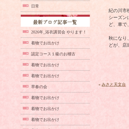
日常
紀の川市
シーズン
ど、車で
2026年_浴衣講習会 やります！
秋になり
着物でお出かけ
どが、店
認定コース１級のお稽古
着物でお出かけ
着物でお出かけ
«
みさと天文台
早春の会
着物でお出かけ
着物でお出かけ
着物でお出かけ