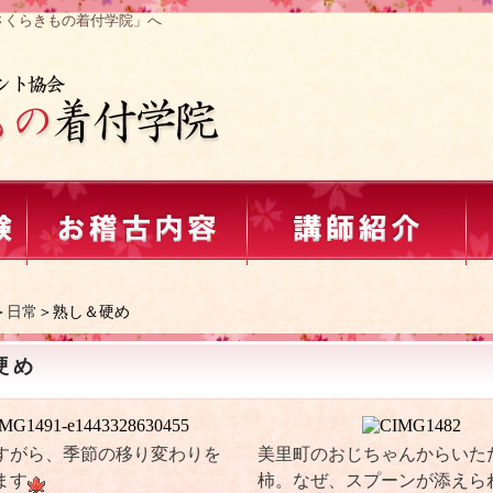
さくらきもの着付学院」へ
＞
日常
＞熟し＆硬め
硬め
すがら、季節の移り変わりを
美里町のおじちゃんからいた
ます
柿。なぜ、スプーンが添えら