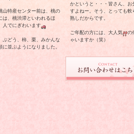
かというと・・・皆さん、お
桃山特産センター前は、桃の
すよねー。そう、とっても軟
には、桃渋滞といわれるほ
熟しだからです。
、人でにぎわいます
ご年配の方には、大人気
の
、ぶどう、柿、栗、みかんな
ゃいますか（笑）
頭に並ぶようになりました。