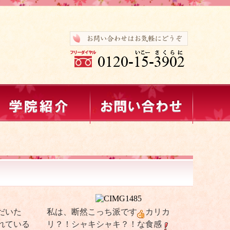
だいた
私は、断然こっち派です
カリカ
れている
リ？！シャキシャキ？！な食感