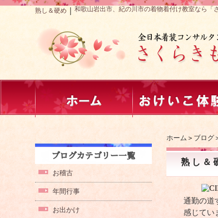
和歌山岩出市、紀の川市の着物着付け教室なら「
｜
熟し＆硬め
ホーム
＞
ブログ
熟し＆
お稽古
年間行事
通勤の道
お出かけ
感じてい