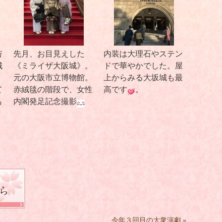
杏
先月、お目見えした
内装は大理石やステン
城
《ミライザ大阪城》。
ドで華やかでした。屋
元の大阪市立博物館。
上からみる大坂城も最
て
赤絨毯の階段で、女性
高です
。
も
内閣発足記念撮影
今年３回目の大衆演劇
»