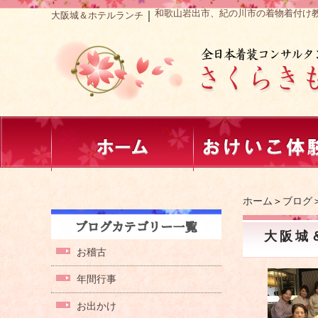
和歌山岩出市、紀の川市の着物着付け
｜
大阪城＆ホテルランチ
ホーム
＞
ブログ
大阪城
お稽古
年間行事
お出かけ