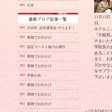
日常
11月15
日。
2026年_浴衣講習会 やります！
ホテルニ
『大観苑
着物でお出かけ
チをいた
学院長の
認定コース１級のお稽古
あること
着物でお出かけ
ると、お
欠かせな
着物でお出かけ
をサプラ
早春の会
下さいま
着物でお出かけ
着物でお出かけ
着物でお出かけ
«
TSUKEMEN 