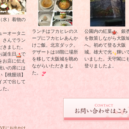
日（水）着物の
ランチはフカヒレのス
公園内の紅葉
、銀
ューオータニ
ープにフカヒレあんか
を散策しながら大阪
』さんでラン
けご飯。北京ダック。
へ。初めて登る大阪
だきました。
デザートは18階に場所
城。雄大で光
輝い
お誕生日
で
を移して大阪城を眺め
いました。天守閣に
をお店に伝え
ながらいただきまし
登りましたよ。
祝いの席には
た。
い【桃饅頭】
イズで出して
した。
LIVEにお出かけ