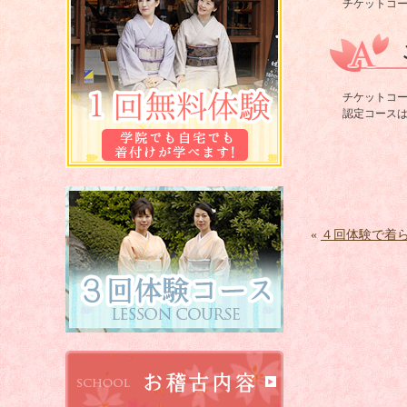
チケットコ
チケットコ
認定コース
«
４回体験で着