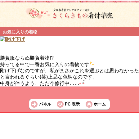
お気に入りの着物
勝負服ならぬ勝負着物!?
持ってる中で一番お気に入りの着物です
附け下げなのですが、私がまさかこれを選ぶとは思わなかった
と言われるぐらい(笑)上品な色柄なのです。
中身が伴うよう、ただ今修行中……
パネル
PC 表示
ホーム