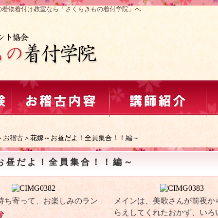
の着物着付け教室なら「さくらきもの着付学院」へ
＞
お稽古
＞花嫁～お昼だよ！全員集合！！編～
お昼だよ！全員集合！！編～
持ち寄って、お楽しみのラン
メインは、美歌さんが前夜か
らえしてくれたおかず、いろ