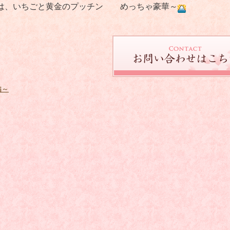
は、いちごと黄金のプッチン
めっちゃ豪華～
編～