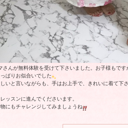
ママさんが無料体験を受けて下さいました。お子様もです
やっぱりお似合いでした
難しいと言いながらも、手はお上手で、きれいに着て下
験レッスンに進んでくださいます。
着物にもチャレンジしてみましょうね