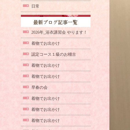
日常
2026年_浴衣講習会 やります！
着物でお出かけ
認定コース１級のお稽古
着物でお出かけ
着物でお出かけ
早春の会
着物でお出かけ
着物でお出かけ
着物でお出かけ