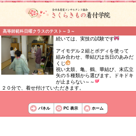
高等師範科日曜クラスのテスト～３～
続いては、実技の試験です
アイモデル２組とボディを使って
組み合わせ、帯結びは当日のあみだ
くじ
祝い太鼓、亀、鶴、華結び、末広立
矢の５種類から選びます。ドキドキ
が止まらない～～
２０分で、着せ付けていただきます。
パネル
PC 表示
ホーム