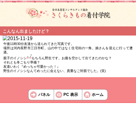
こんなん出ましたけど？
午後11時30分友達から送られてきた写真です。
場所は河内長野市三日市町。山の中ではなく住宅街の一角。娘さんを迎えに行って遭
遇。
親子のイノシシ
もちろん野生です。お腹を空かして出てきたのかな？
それとも冬ごもり準備？
友達いわく『めっちゃ可愛かった！』
野生のイノシシなんてめったに会えない、貴重なご対面でした。(笑)
パネル
PC 表示
ホーム