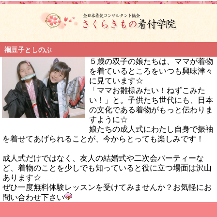
禰豆子としのぶ
５歳の双子の娘たちは、ママが着物
を着ているところをいつも興味津々
に見ています☆
「ママお雛様みたい！ねずこみた
い！」と。子供たち世代にも、日本
の文化である着物がもっと伝わりま
すように☆
娘たちの成人式にわたし自身で振袖
を着せてあげられることが、今からとっても楽しみです！
成人式だけではなく、友人の結婚式や二次会パーティーな
ど、着物のことを少しでも知っていると役に立つ場面は沢山
あります☆
ぜひ一度無料体験レッスンを受けてみませんか？お気軽にお
問い合わせ下さい