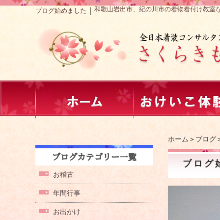
和歌山岩出市、紀の川市の着物着付け教室
｜
ブログ始めました
ホーム
＞
ブログ
ブログ
お稽古
年間行事
お出かけ