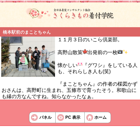
橋本駅前のまことちゃん
１１月３日のいこら倶楽部。
高野山散策
出発前の一枚
懐かしい
『グワシ』をしている人
も、それらしき人も(笑)
『まことちゃん』の作者の楳図かず
おさんは、高野町に生まれ、五條市で育ったそう。和歌山に
も縁の方なんですね。知らなかったなぁ。
パネル
PC 表示
ホーム