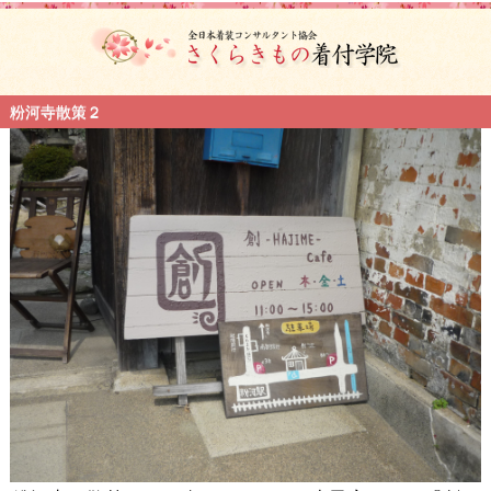
粉河寺散策２