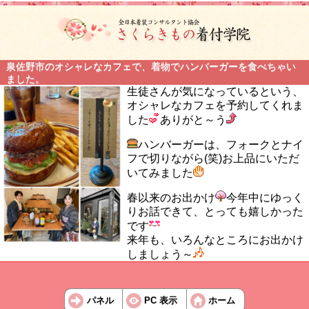
泉佐野市のオシャレなカフェで、着物でハンバーガーを食べちゃい
ました。
生徒さんが気になっているという、
オシャレなカフェを予約してくれま
した
ありがと～う
ハンバーガーは、フォークとナイ
フで切りながら(笑)お上品にいただ
いてみました
春以来のお出かけ
今年中にゆっく
りお話できて、とっても嬉しかった
です
来年も、いろんなところにお出かけ
しましょう～
パネル
PC 表示
ホーム