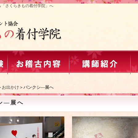
ら「さくらきもの着付学院」へ
＞
お出かけ
＞バンクシ―展へ
シ―展へ