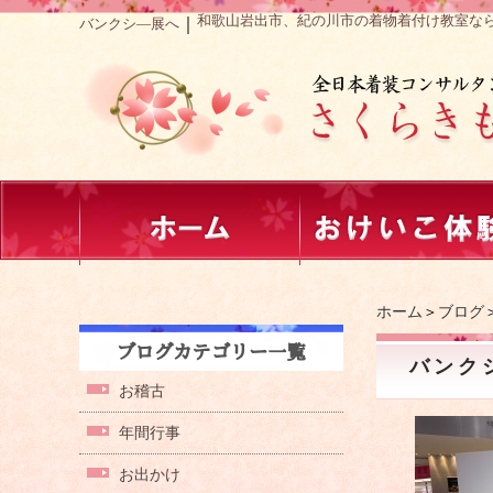
和歌山岩出市、紀の川市の着物着付け教室な
｜
バンクシ―展へ
ホーム
＞
ブログ
バンク
お稽古
年間行事
お出かけ