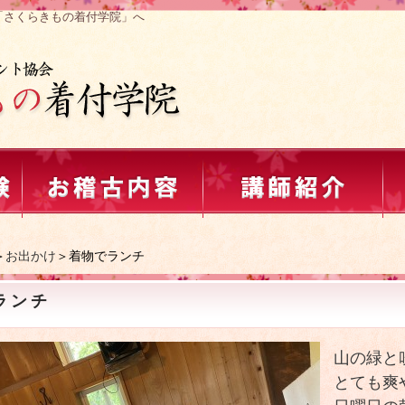
「さくらきもの着付学院」へ
＞
お出かけ
＞着物でランチ
ランチ
山の緑と
とても爽