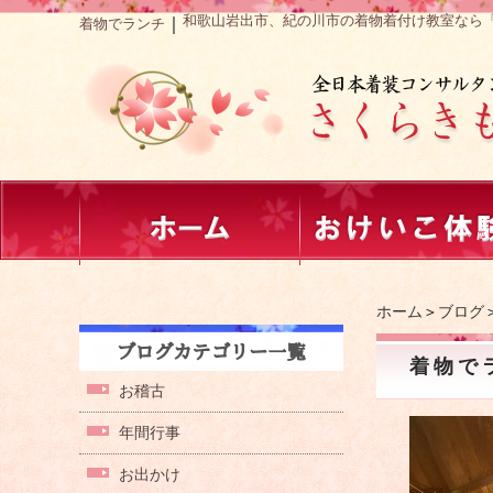
和歌山岩出市、紀の川市の着物着付け教室なら
｜
着物でランチ
ホーム
＞
ブログ
着物で
お稽古
年間行事
お出かけ