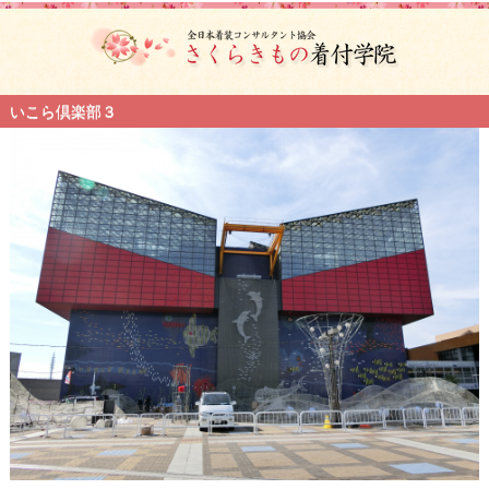
いこら倶楽部３