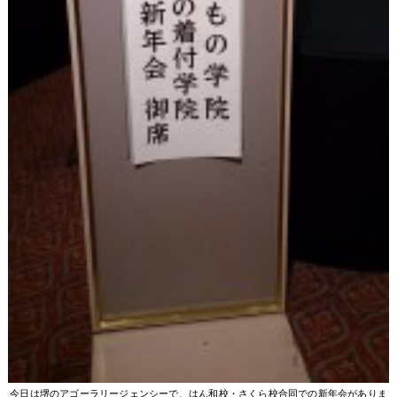
今日は堺のアゴーラリージェンシーで、はん和校・さくら校合同での新年会がありま