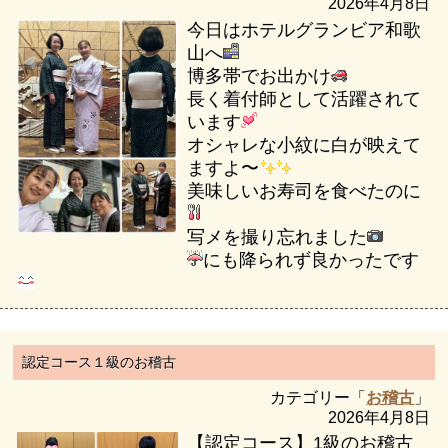
2026年4月8日
今日はホテルグランビア和歌
山へ
博多帯でお出かけ
長く着付師として活躍されて
います
オシャレな小紋に白が映えて
ますよ〜
美味しいお寿司を食べたのに
写メを撮り忘れました
にも降られず良かったです
認定コース１級のお稽古
カテゴリー「
お稽古
」
2026年4月8日
【認定コース】1級のお稽古